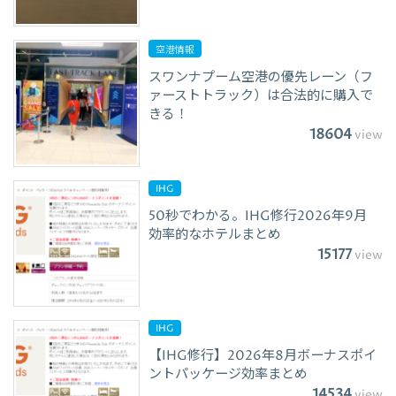
空港情報
スワンナプーム空港の優先レーン（フ
ァーストトラック）は合法的に購入で
きる！
18604
view
IHG
50秒でわかる。IHG修行2026年9月
効率的なホテルまとめ
15177
view
IHG
【IHG修行】2026年8月ボーナスポイ
ントパッケージ効率まとめ
14534
view