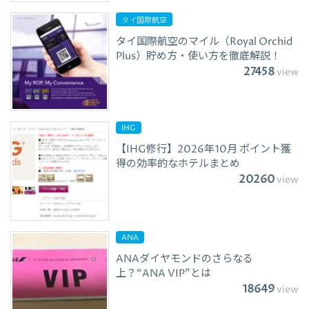
タイ国際航空
タイ国際航空のマイル（Royal Orchid
Plus）貯め方・使い方を徹底解説！
27458
view
IHG
【IHG修行】2026年10月 ポイント獲
得の効率的なホテルまとめ
20260
view
ANA
ANAダイヤモンドのさらなる
上？“ANA VIP”とは
18649
view