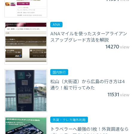
ANA
ANAマイルを使ったスターアライアン
スアップグレード方法を解説
14270
view
国内旅行
松山（大街道）から広島の行き方は4
通り！船で行ってみた
11531
view
外貨・クレカ海外利用
トラベラーへ最強の1枚！外貨調達なら