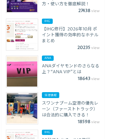
方・使い方を徹底解説！
27438
view
IHG
【IHG修行】2026年10月 ポ
イント獲得の効率的なホテル
まとめ
20235
view
ANA
ANAダイヤモンドのさらなる
上？“ANA VIP”とは
18643
view
空港情報
スワンナプーム空港の優先レ
ーン（ファーストトラック）
は合法的に購入できる！
18598
view
IHG