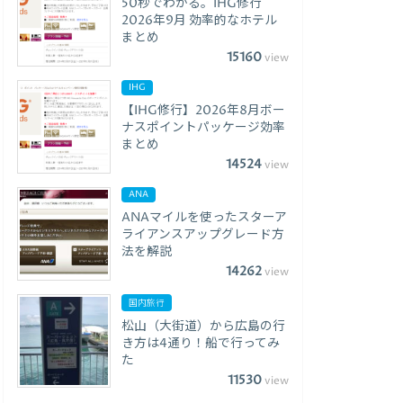
50秒でわかる。IHG修行
2026年9月 効率的なホテル
まとめ
15160
view
IHG
【IHG修行】2026年8月ボー
ナスポイントパッケージ効率
まとめ
14524
view
ANA
ANAマイルを使ったスターア
ライアンスアップグレード方
法を解説
14262
view
国内旅行
松山（大街道）から広島の行
き方は4通り！船で行ってみ
た
11530
view