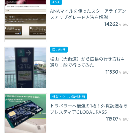
ANA
ANAマイルを使ったスターアライアン
スアップグレード方法を解説
14262
view
国内旅行
松山（大街道）から広島の行き方は4
通り！船で行ってみた
11530
view
外貨・クレカ海外利用
トラベラーへ最強の1枚！外貨調達なら
プレスティアGLOBAL PASS
11507
view