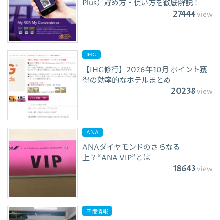
Plus）貯め方・使い方を徹底解説！
27444
view
IHG
【IHG修行】2026年10月 ポイント獲
得の効率的なホテルまとめ
20238
view
ANA
ANAダイヤモンドのさらなる
上？“ANA VIP”とは
18643
view
空港情報