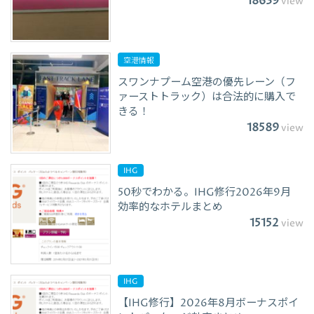
18639
view
空港情報
スワンナプーム空港の優先レーン（フ
ァーストトラック）は合法的に購入で
きる！
18589
view
IHG
50秒でわかる。IHG修行2026年9月
効率的なホテルまとめ
15152
view
IHG
【IHG修行】2026年8月ボーナスポイ