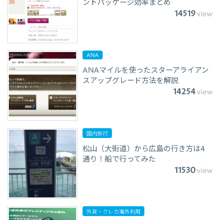
ントパッケージ効率まとめ
14519
view
ANA
ANAマイルを使ったスターアライアン
スアップグレード方法を解説
14254
view
国内旅行
松山（大街道）から広島の行き方は4
通り！船で行ってみた
11530
view
外貨・クレカ海外利用