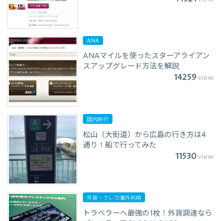
ANA
ANAマイルを使ったスターアライアン
スアップグレード方法を解説
14259
view
国内旅行
松山（大街道）から広島の行き方は4
通り！船で行ってみた
11530
view
外貨・クレカ海外利用
トラベラーへ最強の1枚！外貨調達なら