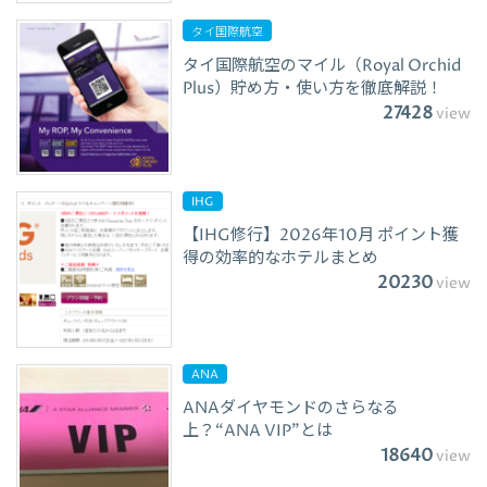
タイ国際航空
タイ国際航空のマイル（Royal Orchid
Plus）貯め方・使い方を徹底解説！
27428
view
IHG
【IHG修行】2026年10月 ポイント獲
得の効率的なホテルまとめ
20230
view
ANA
ANAダイヤモンドのさらなる
上？“ANA VIP”とは
18640
view