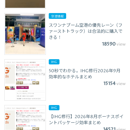
空港情報
スワンナプーム空港の優先レーン（フ
ァーストトラック）は合法的に購入で
きる！
18590
view
IHG
50秒でわかる。IHG修行2026年9月
効率的なホテルまとめ
15154
view
IHG
【IHG修行】2026年8月ボーナスポイ
ントパッケージ効率まとめ
14521
view