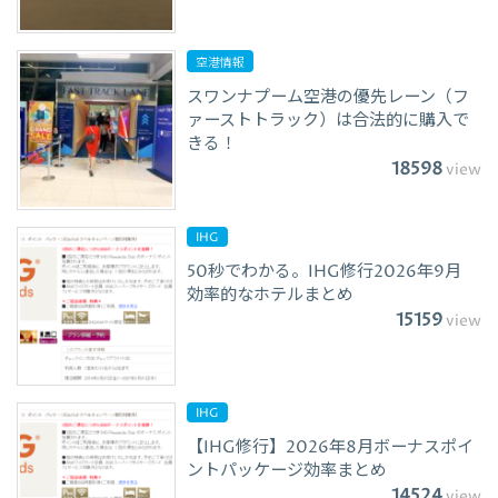
空港情報
スワンナプーム空港の優先レーン（フ
ァーストトラック）は合法的に購入で
きる！
18598
view
IHG
50秒でわかる。IHG修行2026年9月
効率的なホテルまとめ
15159
view
IHG
【IHG修行】2026年8月ボーナスポイ
ントパッケージ効率まとめ
14524
view