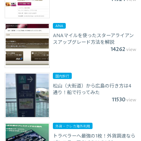
ANA
ANAマイルを使ったスターアライアン
スアップグレード方法を解説
14262
view
国内旅行
松山（大街道）から広島の行き方は4
通り！船で行ってみた
11530
view
外貨・クレカ海外利用
トラベラーへ最強の1枚！外貨調達なら