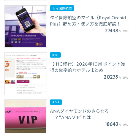
タイ国際航空
タイ国際航空のマイル（Royal Orchid
Plus）貯め方・使い方を徹底解説！
27438
view
IHG
【IHG修行】2026年10月 ポイント獲
得の効率的なホテルまとめ
20235
view
ANA
ANAダイヤモンドのさらなる
上？“ANA VIP”とは
18643
view