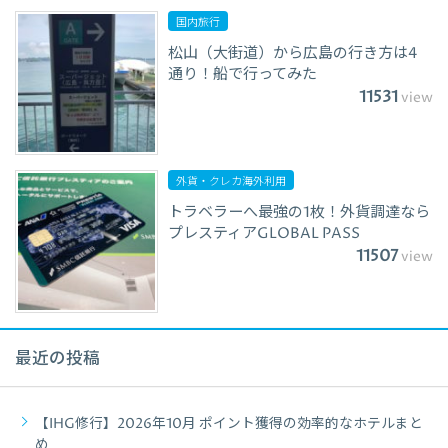
国内旅行
松山（大街道）から広島の行き方は4
通り！船で行ってみた
11531
view
外貨・クレカ海外利用
トラベラーへ最強の1枚！外貨調達なら
プレスティアGLOBAL PASS
11507
view
最近の投稿
【IHG修行】2026年10月 ポイント獲得の効率的なホテルまと
め