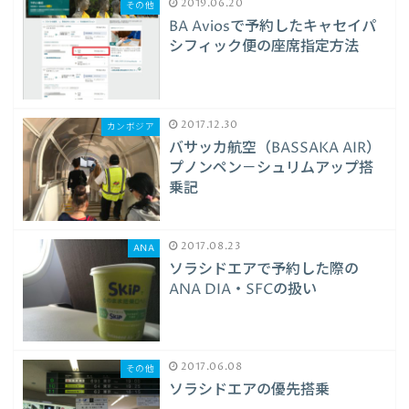
2019.06.20
その他
BA Aviosで予約したキャセイパ
シフィック便の座席指定方法
2017.12.30
カンボジア
バサッカ航空（BASSAKA AIR）
プノンペン－シュリムアップ搭
乗記
2017.08.23
ANA
ソラシドエアで予約した際の
ANA DIA・SFCの扱い
2017.06.08
その他
ソラシドエアの優先搭乗