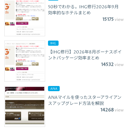
50秒でわかる。IHG修行2026年9月
効率的なホテルまとめ
15175
view
IHG
【IHG修行】2026年8月ボーナスポイ
ントパッケージ効率まとめ
14532
view
ANA
ANAマイルを使ったスターアライアン
スアップグレード方法を解説
14268
view