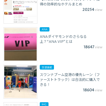
得の効率的なホテルまとめ
20254
view
ANA
ANAダイヤモンドのさらなる
上？“ANA VIP”とは
18647
view
空港情報
スワンナプーム空港の優先レーン（フ
ァーストトラック）は合法的に購入で
きる！
18604
view
IHG