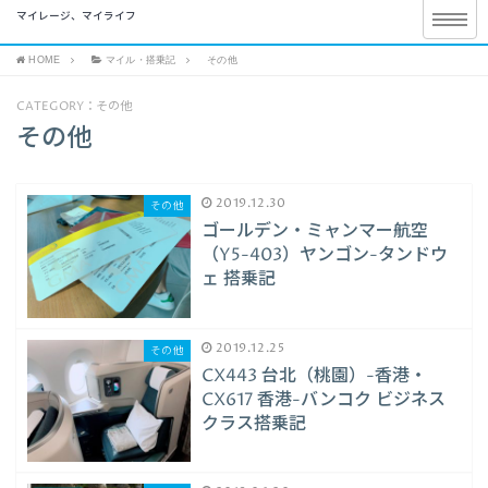
マイレージ、マイライフ
HOME
マイル・搭乗記
その他
CATEGORY：その他
その他
2019.12.30
その他
ゴールデン・ミャンマー航空
（Y5-403）ヤンゴン-タンドウ
ェ 搭乗記
2019.12.25
その他
CX443 台北（桃園）-香港・
CX617 香港-バンコク ビジネス
クラス搭乗記