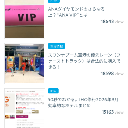
ANA
ANAダイヤモンドのさらなる
上？“ANA VIP”とは
18643
view
空港情報
スワンナプーム空港の優先レーン（フ
ァーストトラック）は合法的に購入で
きる！
18598
view
IHG
50秒でわかる。IHG修行2026年9月
効率的なホテルまとめ
15163
view