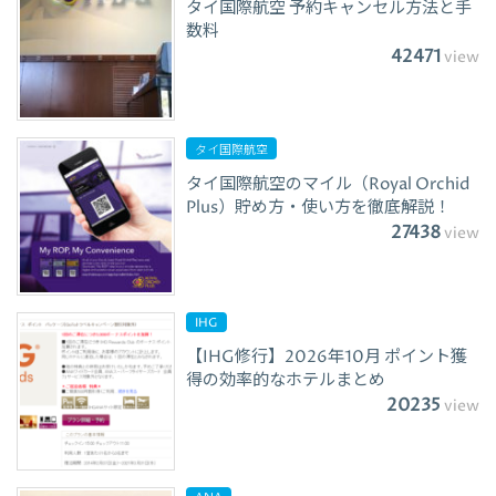
タイ国際航空 予約キャンセル方法と手
数料
42471
view
タイ国際航空
タイ国際航空のマイル（Royal Orchid
Plus）貯め方・使い方を徹底解説！
27438
view
IHG
【IHG修行】2026年10月 ポイント獲
得の効率的なホテルまとめ
20235
view