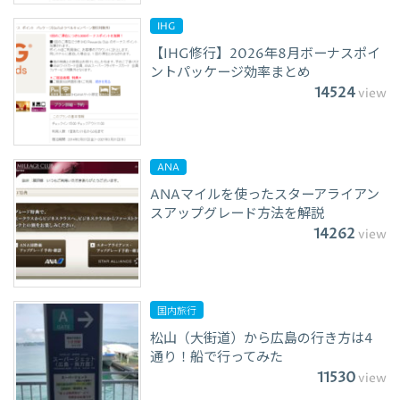
IHG
【IHG修行】2026年8月ボーナスポイ
ントパッケージ効率まとめ
14524
view
ANA
ANAマイルを使ったスターアライアン
スアップグレード方法を解説
14262
view
国内旅行
松山（大街道）から広島の行き方は4
通り！船で行ってみた
11530
view