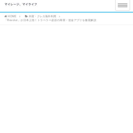
マイレージ、マイライフ
HOME
外貨・クレカ海外利用
「Revolut」が日本上陸！トラベラー必須の両替・送金アプリを徹底解説