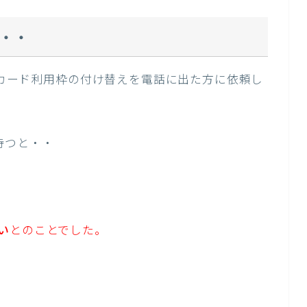
・・
て、カード利用枠の付け替えを電話に出た方に依頼し
待つと・・
い
とのことでした。