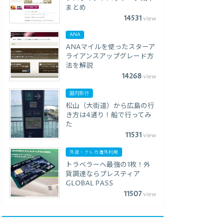
まとめ
14531
view
ANA
ANAマイルを使ったスターア
ライアンスアップグレード方
法を解説
14268
view
国内旅行
松山（大街道）から広島の行
き方は4通り！船で行ってみ
た
11531
view
外貨・クレカ海外利用
トラベラーへ最強の1枚！外
貨調達ならプレスティア
GLOBAL PASS
11507
view