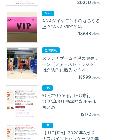
20250
view
ANA
ANAダイヤモンドのさらなる
上？“ANA VIP”とは
18643
view
空港情報
スワンナプーム空港の優先レ
ーン（ファーストトラック）
は合法的に購入できる！
18599
view
IHG
50秒でわかる。IHG修行
2026年9月 効率的なホテル
まとめ
15172
view
IHG
【IHG修行】2026年8月ボー
ナスポイントパッケージ効率