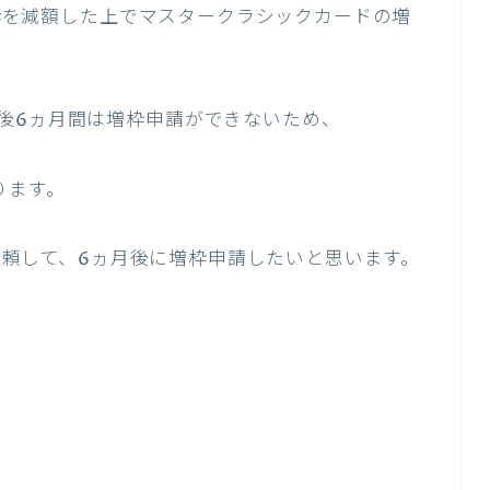
利用枠を減額した上でマスタークラシックカードの増
後6ヵ月間は増枠申請ができないため、
ります。
け依頼して、6ヵ月後に増枠申請したいと思います。