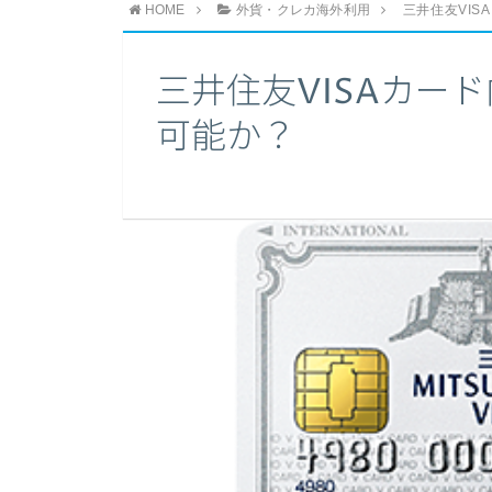
HOME
外貨・クレカ海外利用
三井住友VI
三井住友VISAカー
可能か？