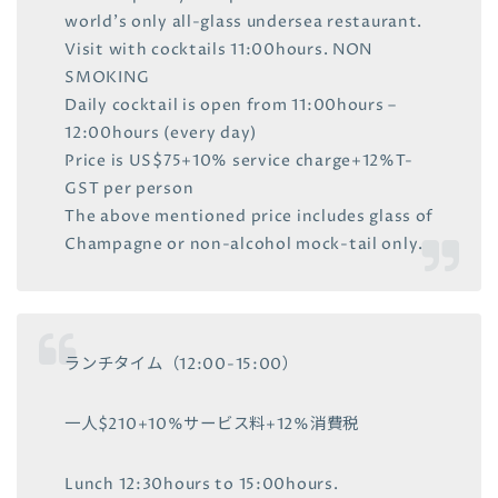
world’s only all-glass undersea restaurant.
Visit with cocktails 11:00hours. NON
SMOKING
Daily cocktail is open from 11:00hours –
12:00hours (every day)
Price is US$75+10% service charge+12%T-
GST per person
The above mentioned price includes glass of
Champagne or non-alcohol mock-tail only.
ランチタイム（12:00-15:00）
一人$210+10%サービス料+12%消費税
Lunch 12:30hours to 15:00hours.