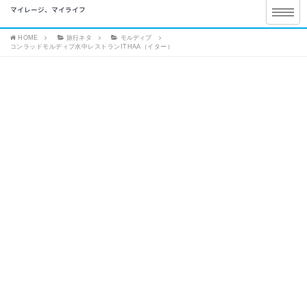
マイレージ、マイライフ
HOME
旅行ネタ
モルディブ
コンラッドモルディブ水中レストランITHAA（イター）