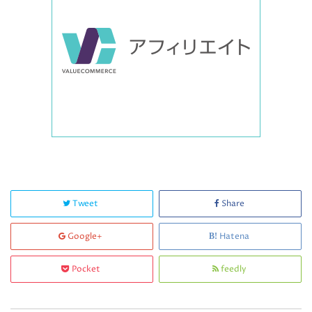
Tweet
Share
Google+
Hatena
Pocket
feedly