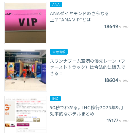
ANA
ANAダイヤモンドのさらなる
上？“ANA VIP”とは
18649
view
空港情報
スワンナプーム空港の優先レーン（フ
ァーストトラック）は合法的に購入で
きる！
18604
view
IHG
50秒でわかる。IHG修行2026年9月
効率的なホテルまとめ
15177
view