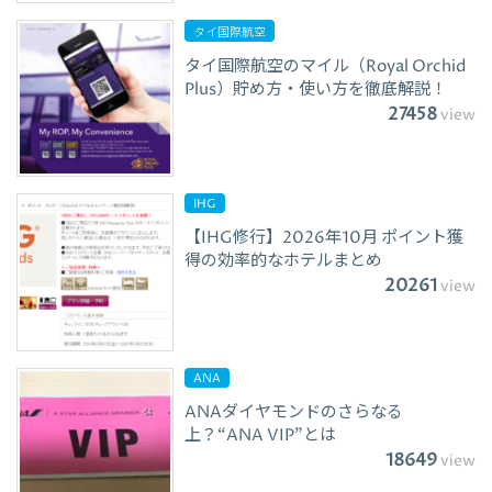
タイ国際航空
タイ国際航空のマイル（Royal Orchid
Plus）貯め方・使い方を徹底解説！
27458
view
IHG
【IHG修行】2026年10月 ポイント獲
得の効率的なホテルまとめ
20261
view
ANA
ANAダイヤモンドのさらなる
上？“ANA VIP”とは
18649
view