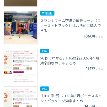
空港情報
スワンナプーム空港の優先レーン（フ
ァーストトラック）は合法的に購入で
きる！
18604
view
IHG
50秒でわかる。IHG修行2026年9月
効率的なホテルまとめ
15177
view
IHG
【IHG修行】2026年8月ボーナスポイ
ントパッケージ効率まとめ
14534
view