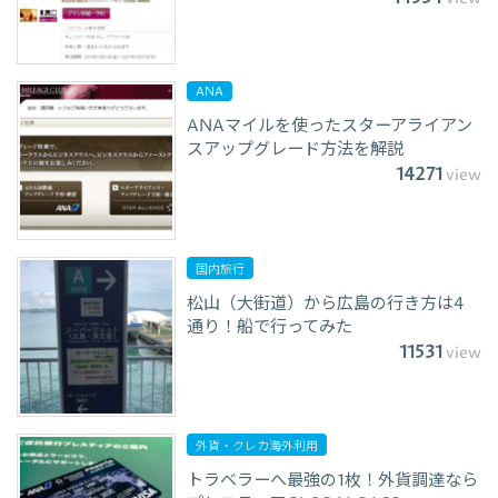
ANA
ANAマイルを使ったスターアライアン
スアップグレード方法を解説
14271
view
国内旅行
松山（大街道）から広島の行き方は4
通り！船で行ってみた
11531
view
外貨・クレカ海外利用
トラベラーへ最強の1枚！外貨調達なら