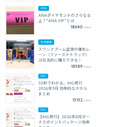
ANA
ANAダイヤモンドのさらなる
上？“ANA VIP”とは
18640
view
空港情報
スワンナプーム空港の優先レ
ーン（ファーストトラック）
は合法的に購入できる！
18589
view
IHG
50秒でわかる。IHG修行
2026年9月 効率的なホテル
まとめ
15152
view
IHG
【IHG修行】2026年8月ボー
ナスポイントパッケージ効率