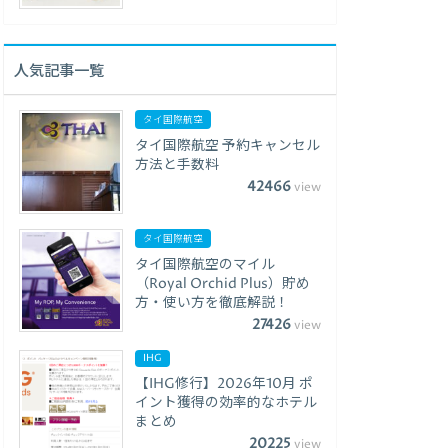
人気記事一覧
タイ国際航空
タイ国際航空 予約キャンセル
方法と手数料
42466
view
タイ国際航空
タイ国際航空のマイル
（Royal Orchid Plus）貯め
方・使い方を徹底解説！
27426
view
IHG
【IHG修行】2026年10月 ポ
イント獲得の効率的なホテル
まとめ
20225
view