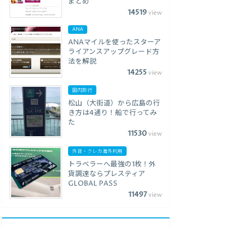
まとめ
14519
view
ANA
ANAマイルを使ったスターア
ライアンスアップグレード方
法を解説
14255
view
国内旅行
松山（大街道）から広島の行
き方は4通り！船で行ってみ
た
11530
view
外貨・クレカ海外利用
トラベラーへ最強の1枚！外
貨調達ならプレスティア
GLOBAL PASS
11497
view