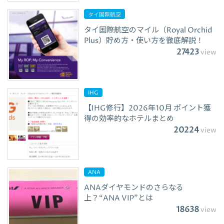
タイ国際航空
タイ国際航空のマイル（Royal Orchid
Plus）貯め方・使い方を徹底解説！
27423
view
IHG
【IHG修行】2026年10月 ポイント獲
得の効率的なホテルまとめ
20224
view
ANA
ANAダイヤモンドのさらなる
上？“ANA VIP”とは
18638
view