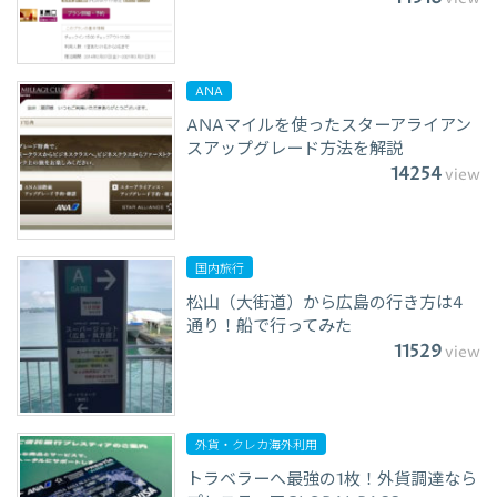
ANA
ANAマイルを使ったスターアライアン
スアップグレード方法を解説
14254
view
国内旅行
松山（大街道）から広島の行き方は4
通り！船で行ってみた
11529
view
外貨・クレカ海外利用
トラベラーへ最強の1枚！外貨調達なら