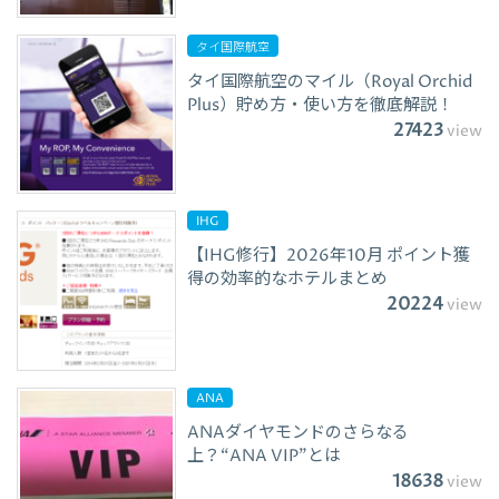
タイ国際航空
タイ国際航空のマイル（Royal Orchid
Plus）貯め方・使い方を徹底解説！
27423
view
IHG
【IHG修行】2026年10月 ポイント獲
得の効率的なホテルまとめ
20224
view
ANA
ANAダイヤモンドのさらなる
上？“ANA VIP”とは
18638
view