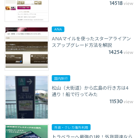
14518
view
ANA
ANAマイルを使ったスターアライアン
スアップグレード方法を解説
14254
view
国内旅行
松山（大街道）から広島の行き方は4
通り！船で行ってみた
11530
view
外貨・クレカ海外利用
トラベラーへ最強の1枚！外貨調達なら