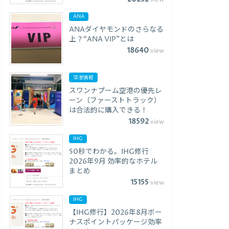
ANA
ANAダイヤモンドのさらなる
上？“ANA VIP”とは
18640
view
空港情報
スワンナプーム空港の優先レ
ーン（ファーストトラック）
は合法的に購入できる！
18592
view
IHG
50秒でわかる。IHG修行
2026年9月 効率的なホテル
まとめ
15155
view
IHG
【IHG修行】2026年8月ボー
ナスポイントパッケージ効率