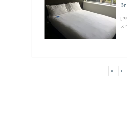
B
[P
スベ