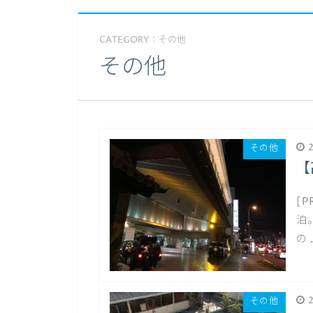
CATEGORY：その他
その他
2
その他
【
[
泊
の 
2
その他