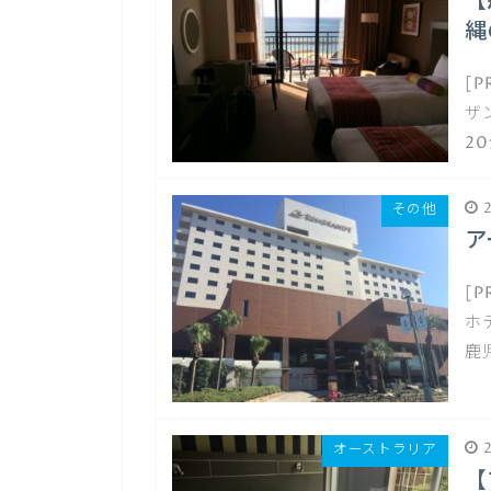
【
縄
[
ザ
2
2
その他
ア
[
ホ
鹿
2
オーストラリア
【