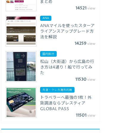
まとめ
14521
view
ANA
ANAマイルを使ったスターア
ライアンスアップグレード方
法を解説
14259
view
国内旅行
松山（大街道）から広島の行
き方は4通り！船で行ってみ
た
11530
view
外貨・クレカ海外利用
トラベラーへ最強の1枚！外
貨調達ならプレスティア
GLOBAL PASS
11501
view