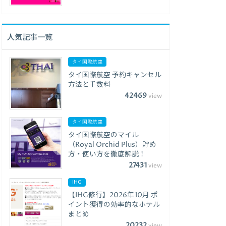
人気記事一覧
タイ国際航空
タイ国際航空 予約キャンセル
方法と手数料
42469
view
タイ国際航空
タイ国際航空のマイル
（Royal Orchid Plus）貯め
方・使い方を徹底解説！
27431
view
IHG
【IHG修行】2026年10月 ポ
イント獲得の効率的なホテル
まとめ
20232
view