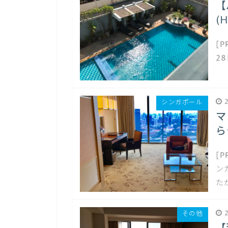
【
(H
[P
2
2
シンガポール
マ
ら
[
ン
た
2
その他