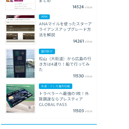
まとめ
14524
view
ANA
ANAマイルを使ったスターア
ライアンスアップグレード方
法を解説
14261
view
国内旅行
松山（大街道）から広島の行
き方は4通り！船で行ってみ
た
11530
view
外貨・クレカ海外利用
トラベラーへ最強の1枚！外
貨調達ならプレスティア
GLOBAL PASS
11503
view