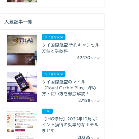
人気記事一覧
タイ国際航空
タイ国際航空 予約キャンセル
方法と手数料
42470
view
タイ国際航空
タイ国際航空のマイル
（Royal Orchid Plus）貯め
方・使い方を徹底解説！
27438
view
IHG
【IHG修行】2026年10月 ポ
イント獲得の効率的なホテル
まとめ
20235
view