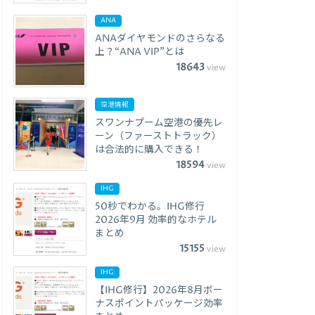
ANA
ANAダイヤモンドのさらなる
上？“ANA VIP”とは
18643
view
空港情報
スワンナプーム空港の優先レ
ーン（ファーストトラック）
は合法的に購入できる！
18594
view
IHG
50秒でわかる。IHG修行
2026年9月 効率的なホテル
まとめ
15155
view
IHG
【IHG修行】2026年8月ボー
ナスポイントパッケージ効率