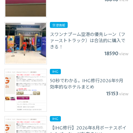
view
空港情報
スワンナプーム空港の優先レーン（フ
ァーストトラック）は合法的に購入で
きる！
18590
view
IHG
50秒でわかる。IHG修行2026年9月
効率的なホテルまとめ
15153
view
IHG
【IHG修行】2026年8月ボーナスポイ