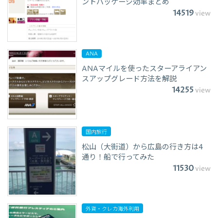
ントパッケージ効率まとめ
14519
view
ANA
ANAマイルを使ったスターアライアン
スアップグレード方法を解説
14255
view
国内旅行
松山（大街道）から広島の行き方は4
通り！船で行ってみた
11530
view
外貨・クレカ海外利用