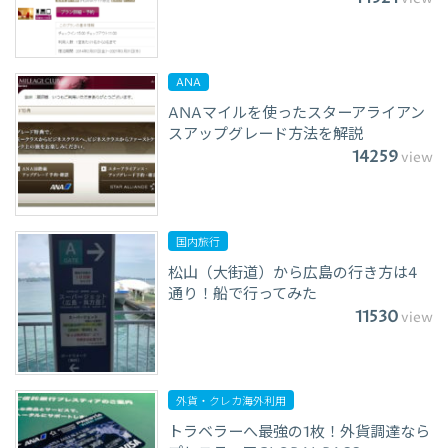
ANA
ANAマイルを使ったスターアライアン
スアップグレード方法を解説
14259
view
国内旅行
松山（大街道）から広島の行き方は4
通り！船で行ってみた
11530
view
外貨・クレカ海外利用
トラベラーへ最強の1枚！外貨調達なら