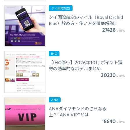
タイ国際航空
タイ国際航空のマイル（Royal Orchid
Plus）貯め方・使い方を徹底解説！
27428
view
IHG
【IHG修行】2026年10月 ポイント獲
得の効率的なホテルまとめ
20230
view
ANA
ANAダイヤモンドのさらなる
上？“ANA VIP”とは
18640
view