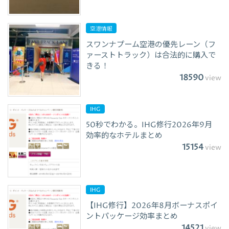
空港情報
スワンナプーム空港の優先レーン（フ
ァーストトラック）は合法的に購入で
きる！
18590
view
IHG
50秒でわかる。IHG修行2026年9月
効率的なホテルまとめ
15154
view
IHG
【IHG修行】2026年8月ボーナスポイ
ントパッケージ効率まとめ
14521
view