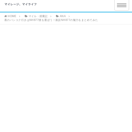
マイレージ、マイライフ
HOME
マイル・搭乗記
ANA
夜のバンコク行きはNH877便を選ぼう！新設NH877の魅力をまとめてみた