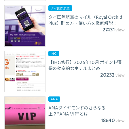
タイ国際航空
タイ国際航空のマイル（Royal Orchid
Plus）貯め方・使い方を徹底解説！
27431
view
IHG
【IHG修行】2026年10月 ポイント獲
得の効率的なホテルまとめ
20232
view
ANA
ANAダイヤモンドのさらなる
上？“ANA VIP”とは
18640
view