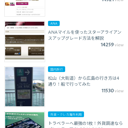
ANA
ANAマイルを使ったスターアライアン
スアップグレード方法を解説
14259
view
国内旅行
松山（大街道）から広島の行き方は4
通り！船で行ってみた
11530
view
外貨・クレカ海外利用
トラベラーへ最強の1枚！外貨調達なら