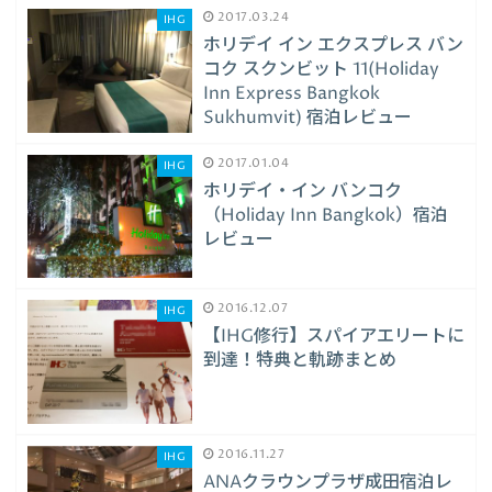
2017.03.24
IHG
ホリデイ イン エクスプレス バン
コク スクンビット 11(Holiday
Inn Express Bangkok
Sukhumvit) 宿泊レビュー
2017.01.04
IHG
ホリデイ・イン バンコク
（Holiday Inn Bangkok）宿泊
レビュー
2016.12.07
IHG
【IHG修行】スパイアエリートに
到達！特典と軌跡まとめ
2016.11.27
IHG
ANAクラウンプラザ成田宿泊レ