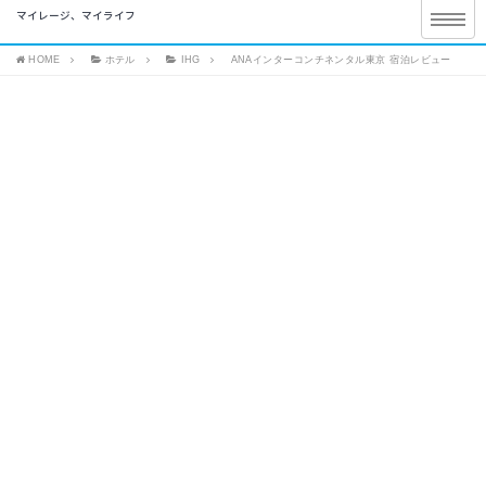
マイレージ、マイライフ
HOME
ホテル
IHG
ANAインターコンチネンタル東京 宿泊レビュー