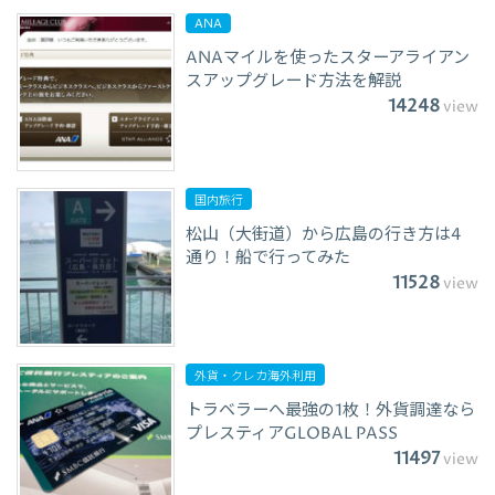
ANA
ANAマイルを使ったスターアライアン
スアップグレード方法を解説
14248
view
国内旅行
松山（大街道）から広島の行き方は4
通り！船で行ってみた
11528
view
外貨・クレカ海外利用
トラベラーへ最強の1枚！外貨調達なら
プレスティアGLOBAL PASS
11497
view