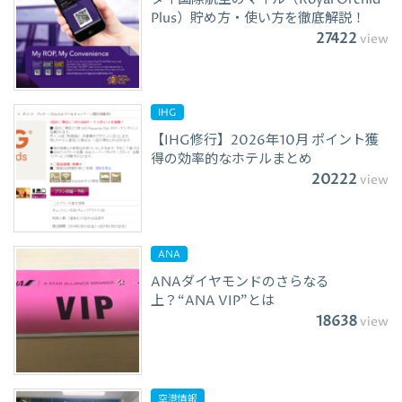
Plus）貯め方・使い方を徹底解説！
27422
view
IHG
【IHG修行】2026年10月 ポイント獲
得の効率的なホテルまとめ
20222
view
ANA
ANAダイヤモンドのさらなる
上？“ANA VIP”とは
18638
view
空港情報