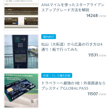
ANAマイルを使ったスターアライアン
スアップグレード方法を解説
14268
view
国内旅行
松山（大街道）から広島の行き方は4
通り！船で行ってみた
11531
view
外貨・クレカ海外利用
トラベラーへ最強の1枚！外貨調達なら
プレスティアGLOBAL PASS
11507
view