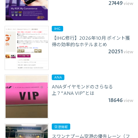
27449
view
IHG
【IHG修行】2026年10月 ポイント獲
得の効率的なホテルまとめ
20251
view
ANA
ANAダイヤモンドのさらなる
上？“ANA VIP”とは
18646
view
空港情報
スワンナプーム空港の優先レーン（フ