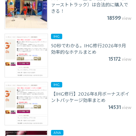
ァーストトラック）は合法的に購入で
きる！
18599
view
IHG
50秒でわかる。IHG修行2026年9月
効率的なホテルまとめ
15172
view
IHG
【IHG修行】2026年8月ボーナスポイ
ントパッケージ効率まとめ
14531
view
ANA