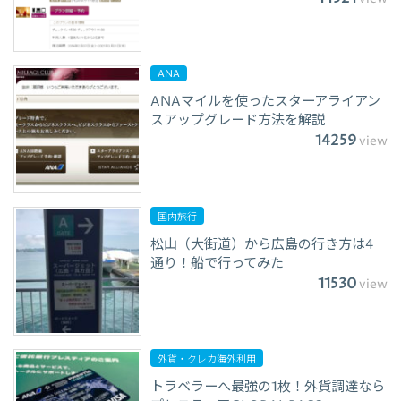
ANA
ANAマイルを使ったスターアライアン
スアップグレード方法を解説
14259
view
国内旅行
松山（大街道）から広島の行き方は4
通り！船で行ってみた
11530
view
外貨・クレカ海外利用
トラベラーへ最強の1枚！外貨調達なら