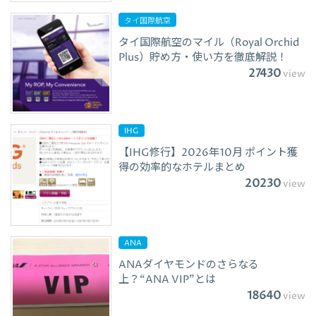
タイ国際航空
タイ国際航空のマイル（Royal Orchid
Plus）貯め方・使い方を徹底解説！
27430
view
IHG
【IHG修行】2026年10月 ポイント獲
得の効率的なホテルまとめ
20230
view
ANA
ANAダイヤモンドのさらなる
上？“ANA VIP”とは
18640
view