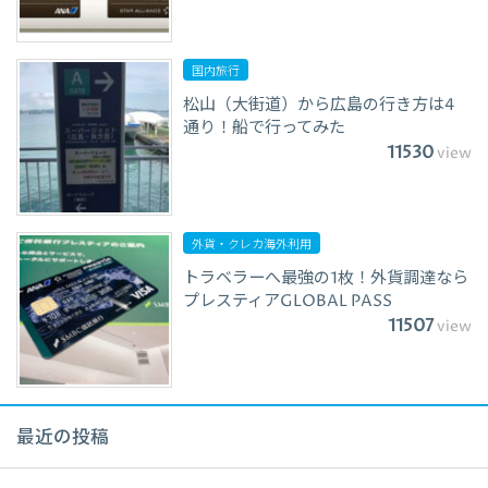
国内旅行
松山（大街道）から広島の行き方は4
通り！船で行ってみた
11530
view
外貨・クレカ海外利用
トラベラーへ最強の1枚！外貨調達なら
プレスティアGLOBAL PASS
11507
view
最近の投稿