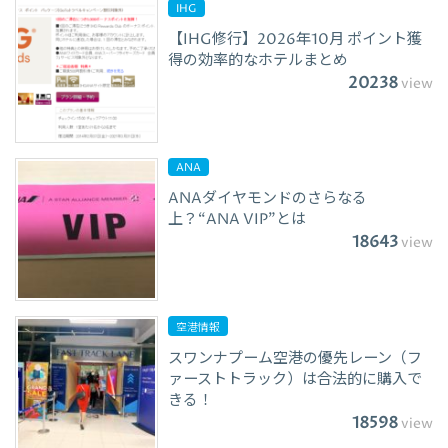
IHG
【IHG修行】2026年10月 ポイント獲
得の効率的なホテルまとめ
20238
view
ANA
ANAダイヤモンドのさらなる
上？“ANA VIP”とは
18643
view
空港情報
スワンナプーム空港の優先レーン（フ
ァーストトラック）は合法的に購入で
きる！
18598
view