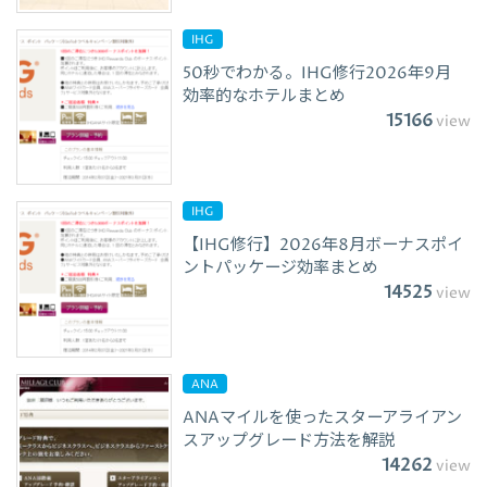
IHG
50秒でわかる。IHG修行2026年9月
効率的なホテルまとめ
15166
view
IHG
【IHG修行】2026年8月ボーナスポイ
ントパッケージ効率まとめ
14525
view
ANA
ANAマイルを使ったスターアライアン
スアップグレード方法を解説
14262
view