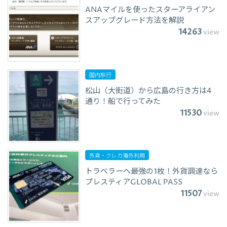
ANAマイルを使ったスターアライアン
スアップグレード方法を解説
14263
view
国内旅行
松山（大街道）から広島の行き方は4
通り！船で行ってみた
11530
view
外貨・クレカ海外利用
トラベラーへ最強の1枚！外貨調達なら
プレスティアGLOBAL PASS
11507
view