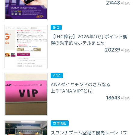
27448
view
IHG
【IHG修行】2026年10月 ポイント獲
得の効率的なホテルまとめ
20239
view
ANA
ANAダイヤモンドのさらなる
上？“ANA VIP”とは
18643
view
空港情報
スワンナプーム空港の優先レーン（フ