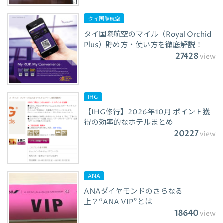
タイ国際航空
タイ国際航空のマイル（Royal Orchid
Plus）貯め方・使い方を徹底解説！
27428
view
IHG
【IHG修行】2026年10月 ポイント獲
得の効率的なホテルまとめ
20227
view
ANA
ANAダイヤモンドのさらなる
上？“ANA VIP”とは
18640
view