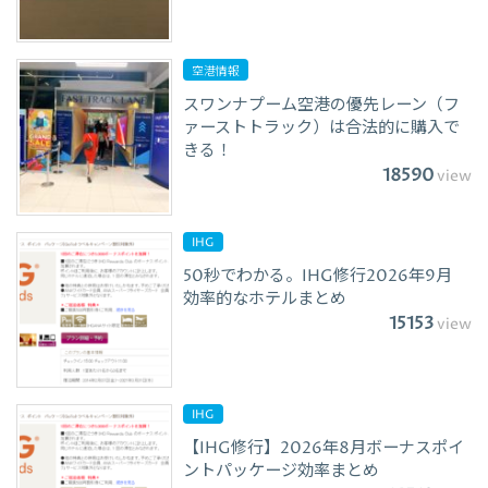
空港情報
スワンナプーム空港の優先レーン（フ
ァーストトラック）は合法的に購入で
きる！
18590
view
IHG
50秒でわかる。IHG修行2026年9月
効率的なホテルまとめ
15153
view
IHG
【IHG修行】2026年8月ボーナスポイ
ントパッケージ効率まとめ