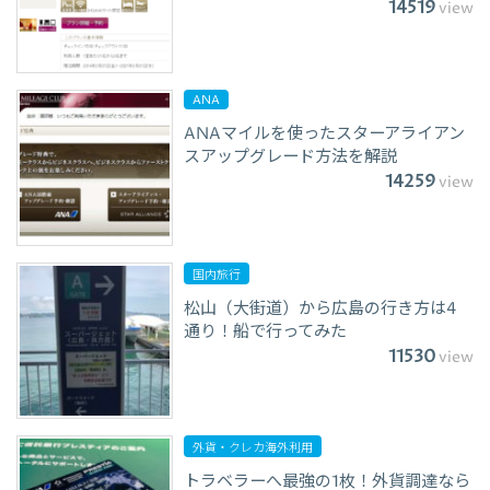
14519
view
ANA
ANAマイルを使ったスターアライアン
スアップグレード方法を解説
14259
view
国内旅行
松山（大街道）から広島の行き方は4
通り！船で行ってみた
11530
view
外貨・クレカ海外利用
トラベラーへ最強の1枚！外貨調達なら