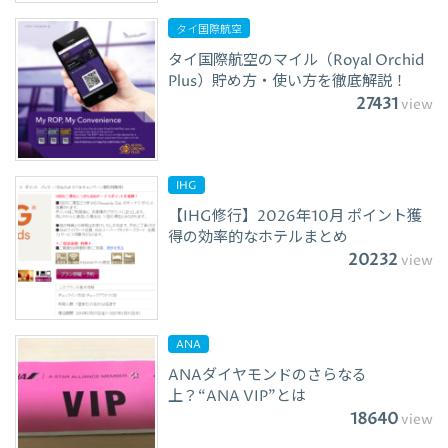
タイ国際航空
タイ国際航空のマイル（Royal Orchid
Plus）貯め方・使い方を徹底解説！
27431
view
IHG
【IHG修行】2026年10月 ポイント獲
得の効率的なホテルまとめ
20232
view
ANA
ANAダイヤモンドのさらなる
上？“ANA VIP”とは
18640
view