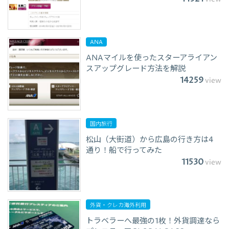
ANA
ANAマイルを使ったスターアライアン
スアップグレード方法を解説
14259
view
国内旅行
松山（大街道）から広島の行き方は4
通り！船で行ってみた
11530
view
外貨・クレカ海外利用
トラベラーへ最強の1枚！外貨調達なら