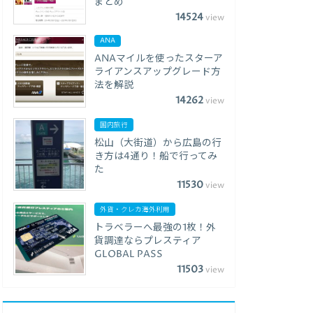
まとめ
14524
view
ANA
ANAマイルを使ったスターア
ライアンスアップグレード方
法を解説
14262
view
国内旅行
松山（大街道）から広島の行
き方は4通り！船で行ってみ
た
11530
view
外貨・クレカ海外利用
トラベラーへ最強の1枚！外
貨調達ならプレスティア
GLOBAL PASS
11503
view