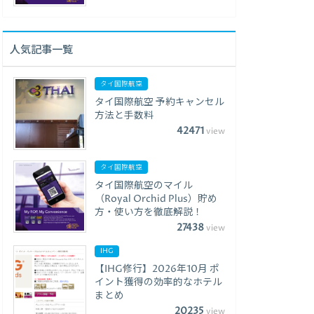
人気記事一覧
タイ国際航空
タイ国際航空 予約キャンセル
方法と手数料
42471
view
タイ国際航空
タイ国際航空のマイル
（Royal Orchid Plus）貯め
方・使い方を徹底解説！
27438
view
IHG
【IHG修行】2026年10月 ポ
イント獲得の効率的なホテル
まとめ
20235
view