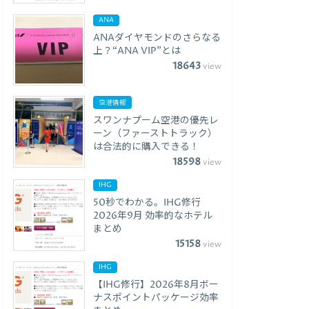
ANA
ANAダイヤモンドのさらなる
上？“ANA VIP”とは
18643
view
空港情報
スワンナプーム空港の優先レ
ーン（ファーストトラック）
は合法的に購入できる！
18598
view
IHG
50秒でわかる。IHG修行
2026年9月 効率的なホテル
まとめ
15158
view
IHG
【IHG修行】2026年8月ボー
ナスポイントパッケージ効率