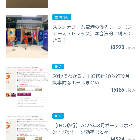
空港情報
スワンナプーム空港の優先レーン（フ
ァーストトラック）は合法的に購入で
きる！
18598
view
IHG
50秒でわかる。IHG修行2026年9月
効率的なホテルまとめ
15165
view
IHG
【IHG修行】2026年8月ボーナスポイ
ントパッケージ効率まとめ
14524
view