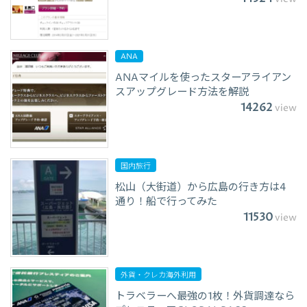
ANA
ANAマイルを使ったスターアライアン
スアップグレード方法を解説
14262
view
国内旅行
松山（大街道）から広島の行き方は4
通り！船で行ってみた
11530
view
外貨・クレカ海外利用
トラベラーへ最強の1枚！外貨調達なら