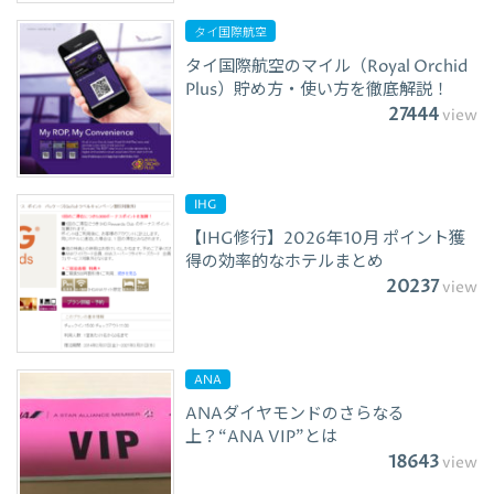
タイ国際航空
タイ国際航空のマイル（Royal Orchid
Plus）貯め方・使い方を徹底解説！
27444
view
IHG
【IHG修行】2026年10月 ポイント獲
得の効率的なホテルまとめ
20237
view
ANA
ANAダイヤモンドのさらなる
上？“ANA VIP”とは
18643
view