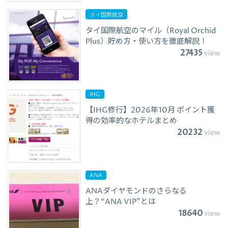
タイ国際航空
タイ国際航空のマイル（Royal Orchid
Plus）貯め方・使い方を徹底解説！
27435
view
IHG
【IHG修行】2026年10月 ポイント獲
得の効率的なホテルまとめ
20232
view
ANA
ANAダイヤモンドのさらなる
上？“ANA VIP”とは
18640
view