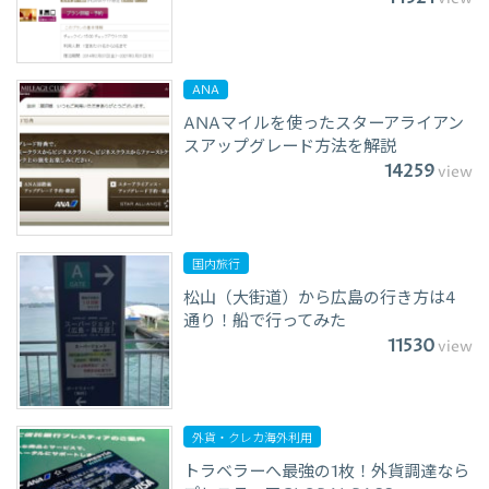
ANA
ANAマイルを使ったスターアライアン
スアップグレード方法を解説
14259
view
国内旅行
松山（大街道）から広島の行き方は4
通り！船で行ってみた
11530
view
外貨・クレカ海外利用
トラベラーへ最強の1枚！外貨調達なら