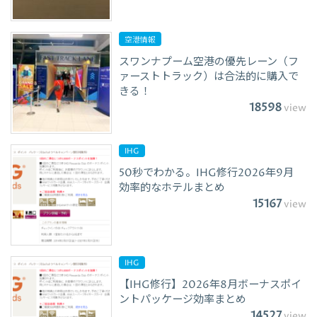
空港情報
スワンナプーム空港の優先レーン（フ
ァーストトラック）は合法的に購入で
きる！
18598
view
IHG
50秒でわかる。IHG修行2026年9月
効率的なホテルまとめ
15167
view
IHG
【IHG修行】2026年8月ボーナスポイ
ントパッケージ効率まとめ
14527
view