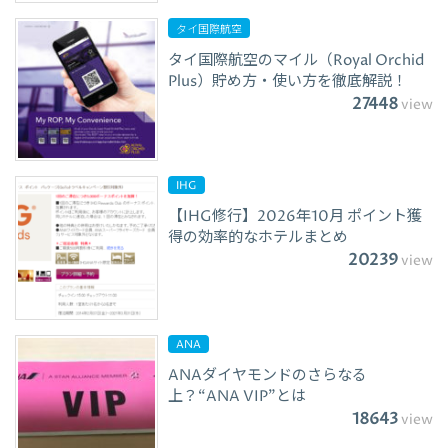
タイ国際航空
タイ国際航空のマイル（Royal Orchid
Plus）貯め方・使い方を徹底解説！
27448
view
IHG
【IHG修行】2026年10月 ポイント獲
得の効率的なホテルまとめ
20239
view
ANA
ANAダイヤモンドのさらなる
上？“ANA VIP”とは
18643
view