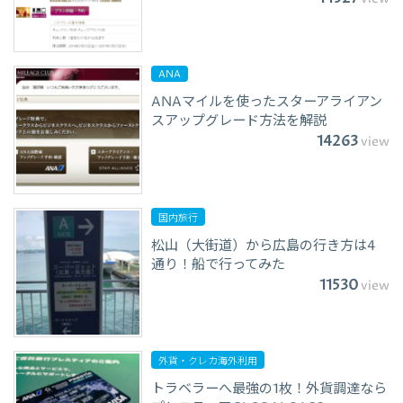
ANA
ANAマイルを使ったスターアライアン
スアップグレード方法を解説
14263
view
国内旅行
松山（大街道）から広島の行き方は4
通り！船で行ってみた
11530
view
外貨・クレカ海外利用
トラベラーへ最強の1枚！外貨調達なら