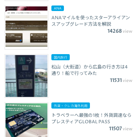
ANA
ANAマイルを使ったスターアライアン
スアップグレード方法を解説
14268
view
国内旅行
松山（大街道）から広島の行き方は4
通り！船で行ってみた
11531
view
外貨・クレカ海外利用
トラベラーへ最強の1枚！外貨調達なら
プレスティアGLOBAL PASS
11507
view