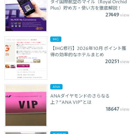
タイ国際航空のマイル（Royal Orchid
Plus）貯め方・使い方を徹底解説！
27449
view
IHG
【IHG修行】2026年10月 ポイント獲
得の効率的なホテルまとめ
20251
view
ANA
ANAダイヤモンドのさらなる
上？“ANA VIP”とは
18647
view