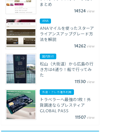
まとめ
14524
view
ANA
ANAマイルを使ったスターア
ライアンスアップグレード方
法を解説
14262
view
国内旅行
松山（大街道）から広島の行
き方は4通り！船で行ってみ
た
11530
view
外貨・クレカ海外利用
トラベラーへ最強の1枚！外
貨調達ならプレスティア
GLOBAL PASS
11507
view