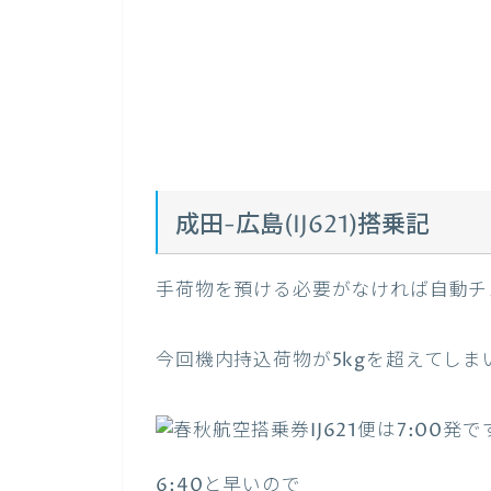
成田-広島(IJ621)搭乗記
手荷物を預ける必要がなければ自動チ
今回機内持込荷物が5kgを超えてし
IJ621便は7:00
6:40と早いので