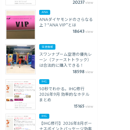
20237
view
ANA
ANAダイヤモンドのさらなる
上？“ANA VIP”とは
18643
view
空港情報
スワンナプーム空港の優先レ
ーン（ファーストトラック）
は合法的に購入できる！
18598
view
IHG
50秒でわかる。IHG修行
2026年9月 効率的なホテル
まとめ
15165
view
IHG
【IHG修行】2026年8月ボー
ナスポイントパッケージ効率