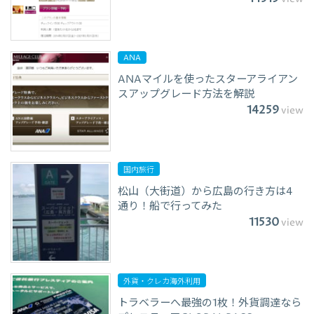
ANA
ANAマイルを使ったスターアライアン
スアップグレード方法を解説
14259
view
国内旅行
松山（大街道）から広島の行き方は4
通り！船で行ってみた
11530
view
外貨・クレカ海外利用
トラベラーへ最強の1枚！外貨調達なら