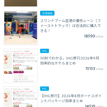
空港情報
スワンナプーム空港の優先レーン（フ
ァーストトラック）は合法的に購入で
きる！
18590
view
IHG
50秒でわかる。IHG修行2026年9月
効率的なホテルまとめ
15153
view
IHG
【IHG修行】2026年8月ボーナスポイ
ントパッケージ効率まとめ
14519
view