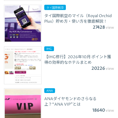
タイ国際航空
タイ国際航空のマイル（Royal Orchid
Plus）貯め方・使い方を徹底解説！
27428
view
IHG
【IHG修行】2026年10月 ポイント獲
得の効率的なホテルまとめ
20226
view
ANA
ANAダイヤモンドのさらなる
上？“ANA VIP”とは
18640
view