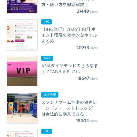
方・使い方を徹底解説！
27449
view
IHG
【IHG修行】2026年10月 ポ
イント獲得の効率的なホテル
まとめ
20253
view
ANA
ANAダイヤモンドのさらなる
上？“ANA VIP”とは
18647
view
空港情報
スワンナプーム空港の優先レ
ーン（ファーストトラック）
は合法的に購入できる！
18604
view
IHG