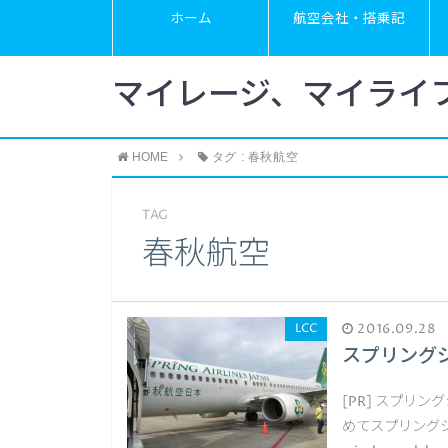
ホーム
航空会社・搭乗記
マイレージ、マイライ
HOME
タグ : 春秋航空
TAG
春秋航空
LCC
2016.09.28
スプリング
[PR] スプリ
めてスプリングジャ