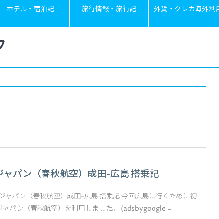
ホテル・宿泊記
旅行情報・旅行記
外貨・クレカ海外利
フ
ジャパン（春秋航空）成田-広島 搭乗記
ングジャパン（春秋航空）成田-広島 搭乗記 今回広島に行くために初
パン（春秋航空）を利用しました。 (adsbygoogle =