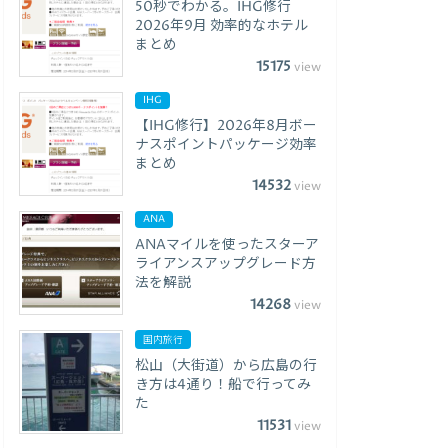
50秒でわかる。IHG修行
2026年9月 効率的なホテル
まとめ
15175
view
IHG
【IHG修行】2026年8月ボー
ナスポイントパッケージ効率
まとめ
14532
view
ANA
ANAマイルを使ったスターア
ライアンスアップグレード方
法を解説
14268
view
国内旅行
松山（大街道）から広島の行
き方は4通り！船で行ってみ
た
11531
view