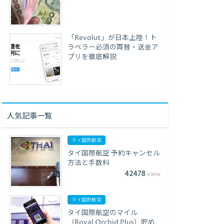
「Revolut」が日本上陸！ト
ラベラー必須の両替・送金ア
プリを徹底解説
人気記事一覧
タイ国際航空
タイ国際航空 予約キャンセル
方法と手数料
42478
view
タイ国際航空
タイ国際航空のマイル
（Royal Orchid Plus）貯め