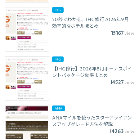
IHG
50秒でわかる。IHG修行2026年9月
効率的なホテルまとめ
15167
view
IHG
【IHG修行】2026年8月ボーナスポイ
ントパッケージ効率まとめ
14527
view
ANA
ANAマイルを使ったスターアライアン
スアップグレード方法を解説
14263
view