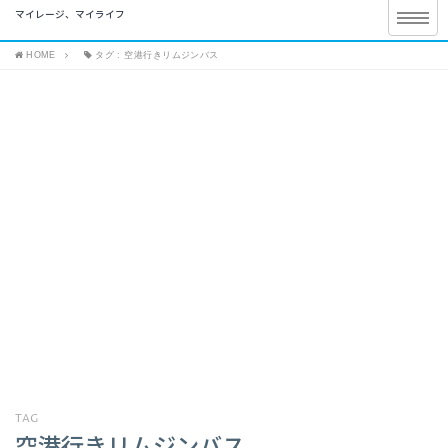
マイレージ、マイライフ
HOME
タグ : 空港行きリムジンバス
TAG