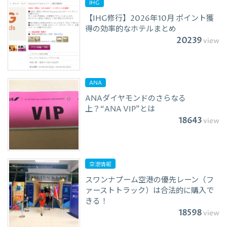
IHG
【IHG修行】2026年10月 ポイント獲
得の効率的なホテルまとめ
20239
view
ANA
ANAダイヤモンドのさらなる
上？“ANA VIP”とは
18643
view
空港情報
スワンナプーム空港の優先レーン（フ
ァーストトラック）は合法的に購入で
きる！
18598
view