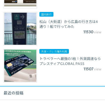
国内旅行
松山（大街道）から広島の行き方は4
通り！船で行ってみた
11530
view
外貨・クレカ海外利用
トラベラーへ最強の1枚！外貨調達なら
プレスティアGLOBAL PASS
11507
view
最近の投稿