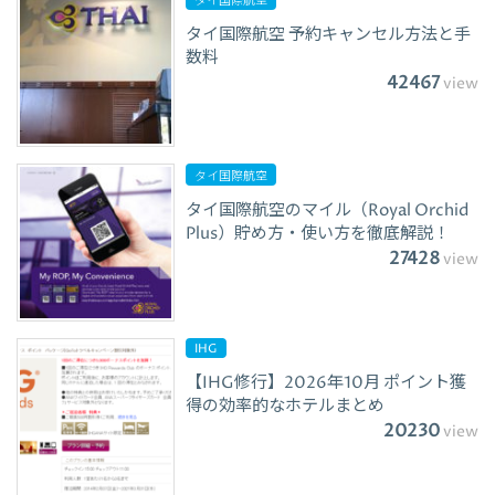
タイ国際航空
タイ国際航空 予約キャンセル方法と手
数料
42467
view
タイ国際航空
タイ国際航空のマイル（Royal Orchid
Plus）貯め方・使い方を徹底解説！
27428
view
IHG
【IHG修行】2026年10月 ポイント獲
得の効率的なホテルまとめ
20230
view