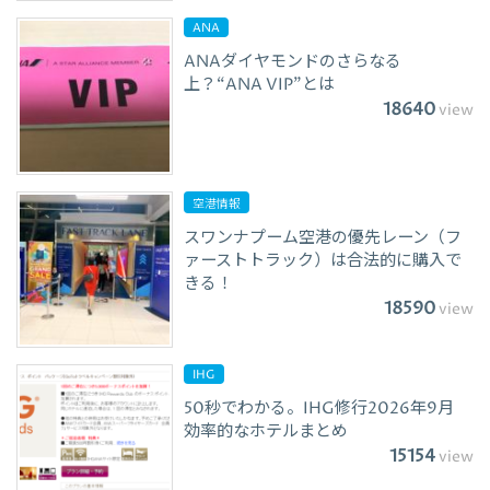
ANA
ANAダイヤモンドのさらなる
上？“ANA VIP”とは
18640
view
空港情報
スワンナプーム空港の優先レーン（フ
ァーストトラック）は合法的に購入で
きる！
18590
view
IHG
50秒でわかる。IHG修行2026年9月
効率的なホテルまとめ
15154
view