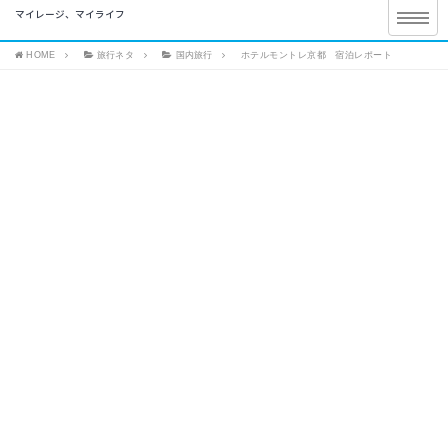
マイレージ、マイライフ
HOME
旅行ネタ
国内旅行
ホテルモントレ京都 宿泊レポート