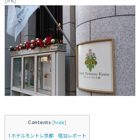
[PR]
Contents
[
hide
]
1
ホテルモントレ京都 宿泊レポート