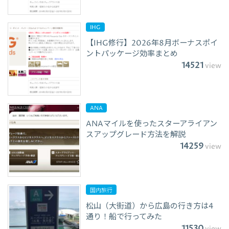
IHG
【IHG修行】2026年8月ボーナスポイ
ントパッケージ効率まとめ
14521
view
ANA
ANAマイルを使ったスターアライアン
スアップグレード方法を解説
14259
view
国内旅行
松山（大街道）から広島の行き方は4
通り！船で行ってみた
11530
view