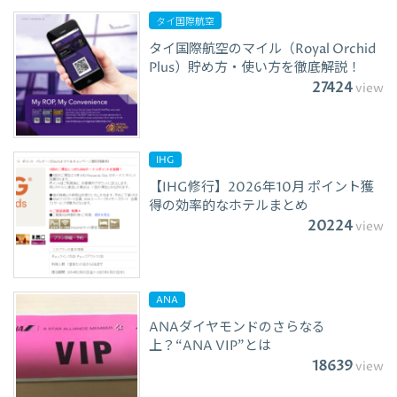
タイ国際航空
タイ国際航空のマイル（Royal Orchid
Plus）貯め方・使い方を徹底解説！
27424
view
IHG
【IHG修行】2026年10月 ポイント獲
得の効率的なホテルまとめ
20224
view
ANA
ANAダイヤモンドのさらなる
上？“ANA VIP”とは
18639
view