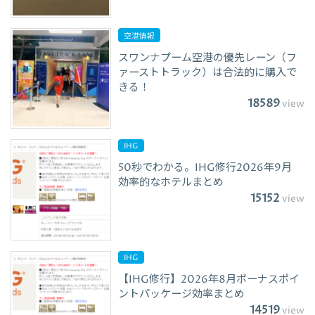
空港情報
スワンナプーム空港の優先レーン（フ
ァーストトラック）は合法的に購入で
きる！
18589
view
IHG
50秒でわかる。IHG修行2026年9月
効率的なホテルまとめ
15152
view
IHG
【IHG修行】2026年8月ボーナスポイ
ントパッケージ効率まとめ
14519
view