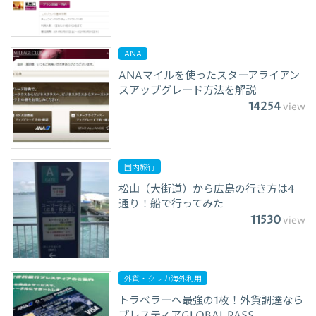
ANA
ANAマイルを使ったスターアライアン
スアップグレード方法を解説
14254
view
国内旅行
松山（大街道）から広島の行き方は4
通り！船で行ってみた
11530
view
外貨・クレカ海外利用
トラベラーへ最強の1枚！外貨調達なら
プレスティアGLOBAL PASS