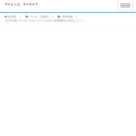
マイレージ、マイライフ
HOME
マイル・搭乗記
空港情報
【1日100バーツ】スワンナプームの一時荷物預り所はここ！！