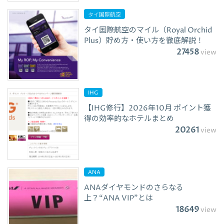
タイ国際航空
タイ国際航空のマイル（Royal Orchid
Plus）貯め方・使い方を徹底解説！
27458
view
IHG
【IHG修行】2026年10月 ポイント獲
得の効率的なホテルまとめ
20261
view
ANA
ANAダイヤモンドのさらなる
上？“ANA VIP”とは
18649
view