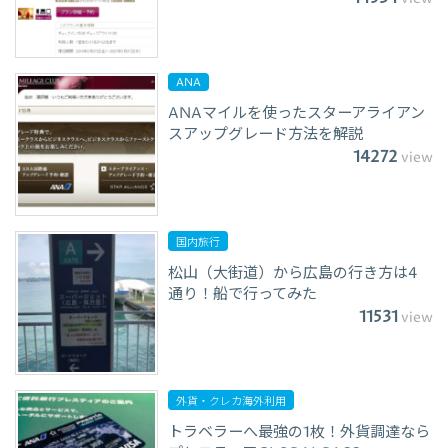
ANA
ANAマイルを使ったスターアライアン
スアップグレード方法を解説
14272
view
国内旅行
松山（大街道）から広島の行き方は4
通り！船で行ってみた
11531
view
外貨・クレカ海外利用
トラベラーへ最強の1枚！外貨調達なら