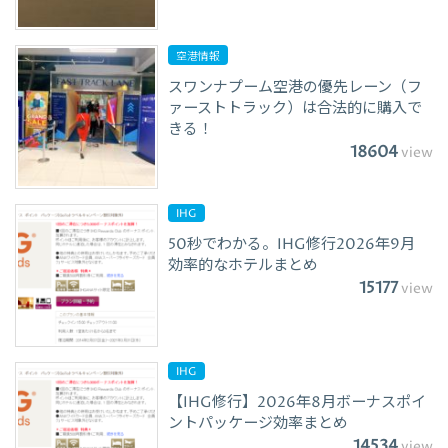
空港情報
スワンナプーム空港の優先レーン（フ
ァーストトラック）は合法的に購入で
きる！
18604
view
IHG
50秒でわかる。IHG修行2026年9月
効率的なホテルまとめ
15177
view
IHG
【IHG修行】2026年8月ボーナスポイ
ントパッケージ効率まとめ
14534
view