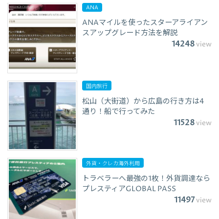
ANA
ANAマイルを使ったスターアライアン
スアップグレード方法を解説
14248
view
国内旅行
松山（大街道）から広島の行き方は4
通り！船で行ってみた
11528
view
外貨・クレカ海外利用
トラベラーへ最強の1枚！外貨調達なら
プレスティアGLOBAL PASS
11497
view