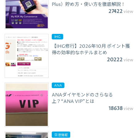
Plus）貯め方・使い方を徹底解説！
27422
view
IHG
【IHG修行】2026年10月 ポイント獲
得の効率的なホテルまとめ
20222
view
ANA
ANAダイヤモンドのさらなる
上？“ANA VIP”とは
18638
view
空港情報