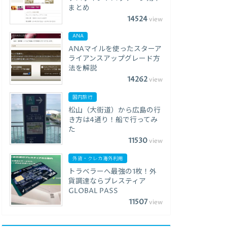
まとめ
14524
view
ANA
ANAマイルを使ったスターア
ライアンスアップグレード方
法を解説
14262
view
国内旅行
松山（大街道）から広島の行
き方は4通り！船で行ってみ
た
11530
view
外貨・クレカ海外利用
トラベラーへ最強の1枚！外
貨調達ならプレスティア
GLOBAL PASS
11507
view