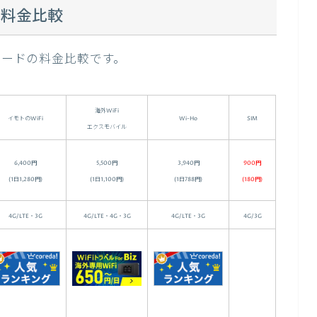
の料金比較
Mカードの料金比較です。
海外WiFi
イモトのWiFi
Wi-Ho
SIM
エクスモバイル
6,400円
5,500円
3,940円
900円
(1日1,280円)
(1日1,100円)
(1日788円)
(
180円)
4G/LTE・3G
4G/LTE・4G・3G
4G/LTE・3G
4G/3G