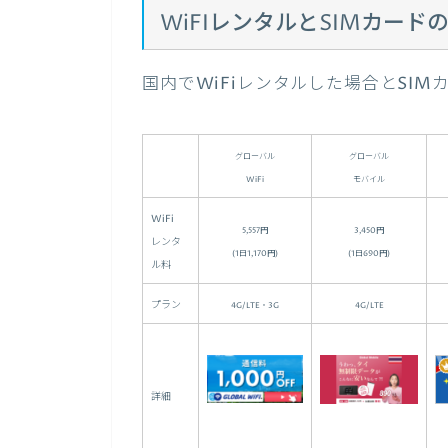
WiFIレンタルとSIMカード
国内でWiFiレンタルした場合とSI
グローバル
グローバル
WiFi
モバイル
WiFi
5,557円
3,450円
レンタ
(1日1,170円)
(1日690円)
ル料
プラン
4G/LTE・3G
4G/LTE
詳細