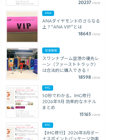
20237
view
ANA
ANAダイヤモンドのさらなる
上？“ANA VIP”とは
18643
view
空港情報
スワンナプーム空港の優先レ
ーン（ファーストトラック）
は合法的に購入できる！
18598
view
IHG
50秒でわかる。IHG修行
2026年9月 効率的なホテル
まとめ
15165
view
IHG
【IHG修行】2026年8月ボー
ナスポイントパッケージ効率